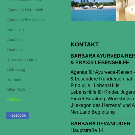
Ayurveda Österreich
Ayurveda Heilwissen
Sri Lanka
Ausflüge
KONTAKT
Buchung
BARBARA AYURVEDA REI
Tipps von A bis Z
& PRAXIS LEBENSHILFE
Betreuung
Agentur für Ayurveda-Reisen 
& besondere Rundreisen nah 
Termine
P r a x i s LebensHilfe
Über Mich
LebensHilfe für Kinder, Juge
Einzel-Beratung, Workshops u
Kontakt
„Hexagon des Herzens“ und 
NeuLand Begleitung
Facebook
BARBARA DEVANI UDER
Hauptstraße 14