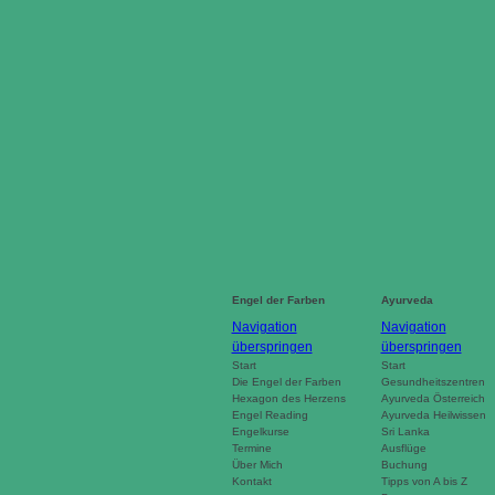
Engel der Farben
Ayurveda
Navigation
Navigation
überspringen
überspringen
Start
Start
Die Engel der Farben
Gesundheitszentren
Hexagon des Herzens
Ayurveda Österreich
Engel Reading
Ayurveda Heilwissen
Engelkurse
Sri Lanka
Termine
Ausflüge
Über Mich
Buchung
Kontakt
Tipps von A bis Z