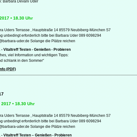
n: Barbara Devani Uder
2017 • 18.30 Uhr
ra Uders Terrasse , Hauptstraße 14 85579 Neubiberg-München S7
 unbedingt erforderlich bitte bei Barbara Uder 089 6098294
t@barbara-uder.de Solange die Plätze reichen
 - Vitaltreff Testen - Genießen - Probieren
hes, viel Information und wichtigen Tipps:
d schlank in den Sommer“
nfo (PDF)
17
 2017 • 18.30 Uhr
ra Uders Terrasse , Hauptstraße 14 85579 Neubiberg-München S7
 unbedingt erforderlich bitte bei Barbara Uder 089 6098294
t@barbara-uder.de Solange die Plätze reichen
 - Vitaltreff Testen – Genießen - Probieren