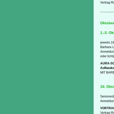
Vortrag R
Oktober
1.-3. Ok
jeweils 1
Barbara 
Anmeldung
oder lich
AURA-SO
Aufbauku
MIT BAR
10. Okt
Seniorenb
Anmeldung
VORTRAG:
Vortrag R