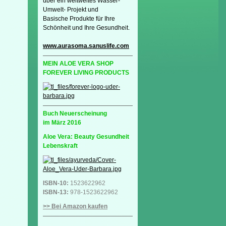
über ein weltweites Wasser-
Umwelt- Projekt und
Basische Produkte für Ihre
Schönheit und Ihre Gesundheit.
www.aurasoma.sanuslife.com
MEIN ALOE VERA SHOP
FOREVER LIVING PRODUCTS
Buch Neuerscheinung
im März 2016
Aloe Vera: Beauty Gesundheit
Lebenskraft
ISBN-10:
1523622962
ISBN-13:
978-1523622962
>> Bei Amazon kaufen