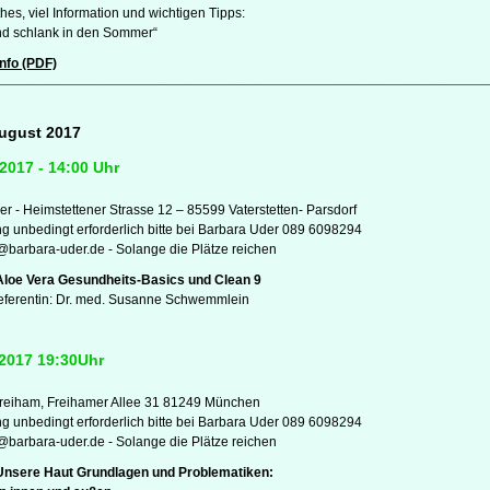
hes, viel Information und wichtigen Tipps:
d schlank in den Sommer“
nfo (PDF)
August 2017
 2017 - 14:00 Uhr
er - Heimstettener Strasse 12 – 85599 Vaterstetten- Parsdorf
 unbedingt erforderlich bitte bei Barbara Uder 089 6098294
t@barbara-uder.de - Solange die Plätze reichen
Aloe Vera Gesundheits-Basics und Clean 9
eferentin: Dr. med. Susanne Schwemmlein
i 2017 19:30Uhr
reiham, Freihamer Allee 31 81249 München
 unbedingt erforderlich bitte bei Barbara Uder 089 6098294
t@barbara-uder.de - Solange die Plätze reichen
 Unsere Haut Grundlagen und Problematiken: