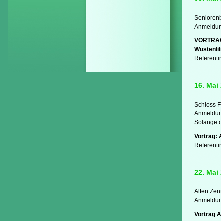
Seniorenb
Anmeldung
VORTRAG
Wüstenlil
Referenti
16. Mai
Schloss F
Anmeldung
Solange d
Vortrag: 
Referenti
22. Mai
Alten Zen
Anmeldung
Vortrag A