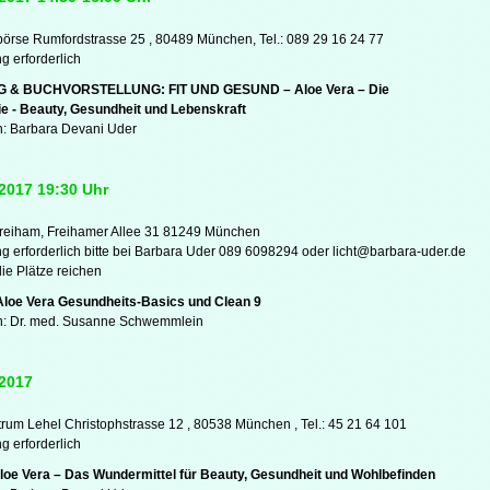
örse Rumfordstrasse 25 , 80489 München, Tel.: 089 29 16 24 77
 erforderlich
 & BUCHVORSTELLUNG: FIT UND GESUND – Aloe Vera – Die
ie - Beauty, Gesundheit und Lebenskraft
n: Barbara Devani Uder
 2017 19:30 Uhr
reiham, Freihamer Allee 31 81249 München
 erforderlich bitte bei Barbara Uder 089 6098294 oder licht@barbara-uder.de
ie Plätze reichen
Aloe Vera Gesundheits-Basics und Clean 9
n: Dr. med. Susanne Schwemmlein
 2017
trum Lehel Christophstrasse 12 , 80538 München , Tel.: 45 21 64 101
 erforderlich
loe Vera – Das Wundermittel für Beauty, Gesundheit und Wohlbefinden