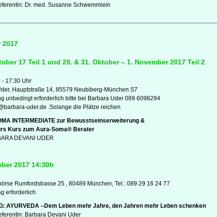
eferentin: Dr. med. Susanne Schwemmlein
 2017
tober 17 Teil 1 und 29. & 31. Oktober – 1. November 2017 Teil 2
0 - 17:30 Uhr
Uder, Hauptstraße 14, 85579 Neubiberg-München S7
 unbedingt erforderlich bitte bei Barbara Uder 089 6098294
t@barbara-uder.de .Solange die Plätze reichen
MA INTERMEDIATE zur Bewusstseinserweiterung &
rs Kurs zum Aura-Soma® Berater
BARA DEVANI UDER
ober 2017 14:30h
örse Rumfordstrasse 25 , 80489 München, Tel.: 089 29 16 24 77
 erforderlich
 AYURVEDA –Dem Leben mehr Jahre, den Jahren mehr Leben schenken
eferentin: Barbara Devani Uder