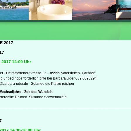
E 2017
017
l 2017 14:00 Uhr
er - Heimstettener Strasse 12 – 85599 Vaterstetten- Parsdorf
 unbedingt erforderlich bitte bei Barbara Uder 089 6098294
t@barbara-uder.de - Solange die Plätze reichen
Wechseljahre - Zeit des Wandels
eferentin: Dr. med. Susanne Schwemmlein
7
 2017 14.30-16.00 Uhr