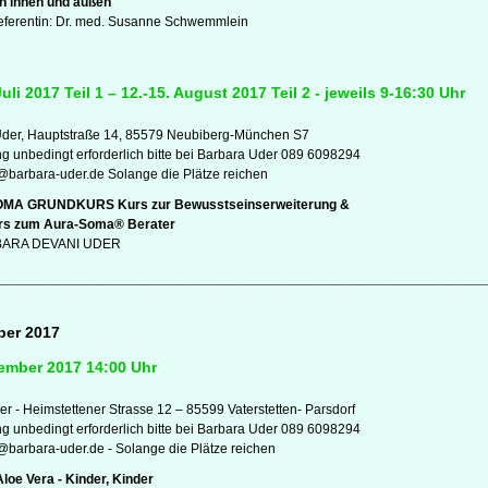
n innen und außen
eferentin: Dr. med. Susanne Schwemmlein
Juli 2017 Teil 1 – 12.-15. August 2017 Teil 2 - jeweils 9-16:30 Uhr
Uder, Hauptstraße 14, 85579 Neubiberg-München S7
 unbedingt erforderlich bitte bei Barbara Uder 089 6098294
t@barbara-uder.de Solange die Plätze reichen
MA GRUNDKURS Kurs zur Bewusstseinserweiterung &
rs zum Aura-Soma® Berater
BARA DEVANI UDER
ber 2017
ember 2017 14:00 Uhr
er - Heimstettener Strasse 12 – 85599 Vaterstetten- Parsdorf
 unbedingt erforderlich bitte bei Barbara Uder 089 6098294
t@barbara-uder.de - Solange die Plätze reichen
Aloe Vera - Kinder, Kinder