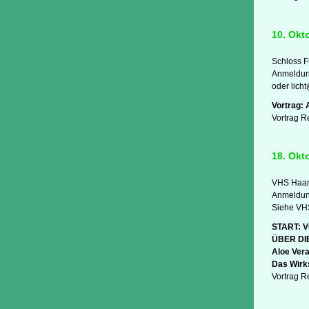
10. Okt
Schloss F
Anmeldung
oder lich
Vortrag: 
Vortrag R
18. Okt
VHS Haar
Anmeldun
Siehe VH
START: 
ÜBER DI
Aloe Vera
Das Wirk
Vortrag R