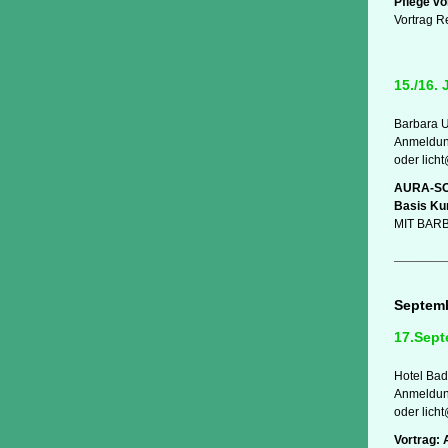
Pflege vo
Vortrag R
15./16. 
Barbara 
Anmeldung
oder lich
AURA-SO
Basis Ku
MIT BAR
Septem
17.Sept
Hotel Bad
Anmeldung
oder lich
Vortrag: 