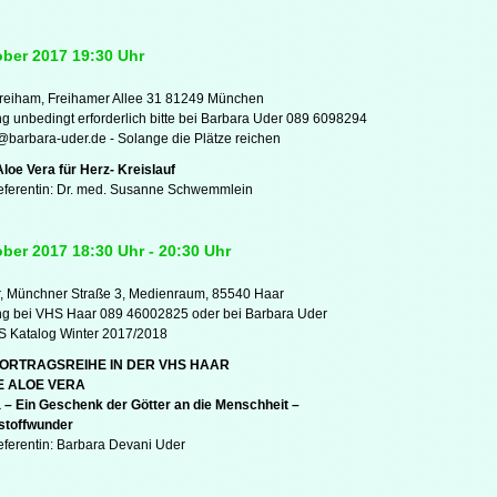
ober 2017 19:30 Uhr
reiham, Freihamer Allee 31 81249 München
 unbedingt erforderlich bitte bei Barbara Uder 089 6098294
t@barbara-uder.de - Solange die Plätze reichen
Aloe Vera für Herz- Kreislauf
eferentin: Dr. med. Susanne Schwemmlein
ober 2017 18:30 Uhr - 20:30 Uhr
, Münchner Straße 3, Medienraum, 85540 Haar
g bei VHS Haar 089 46002825 oder bei Barbara Uder
S Katalog Winter 2017/2018
VORTRAGSREIHE IN DER VHS HAAR
E ALOE VERA
 – Ein Geschenk der Götter an die Menschheit –
stoffwunder
eferentin: Barbara Devani Uder