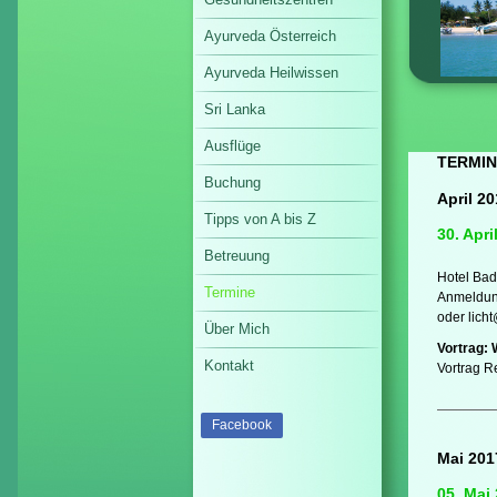
Ayurveda Österreich
Ayurveda Heilwissen
Sri Lanka
Ausflüge
TERMIN
Buchung
April 2
Tipps von A bis Z
30. Apri
Betreuung
Hotel Bad
Termine
Anmeldung
oder lich
Über Mich
Vortrag: 
Kontakt
Vortrag R
Facebook
Mai 201
05. Mai