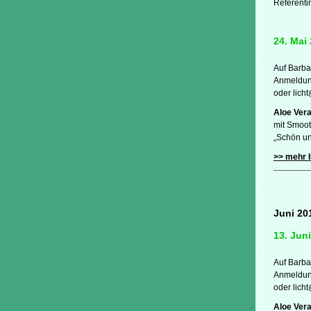
Referenti
24. Mai 
Auf Barba
Anmeldung
oder lich
Aloe Vera
mit Smoot
„Schön un
>> mehr I
Juni 20
13. Juni
Auf Barba
Anmeldung
oder lich
Aloe Vera