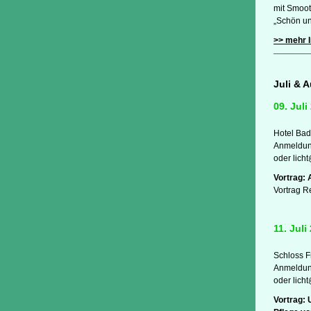
mit Smoot
„Schön un
>> mehr I
Juli & 
09. Juli
Hotel Bad
Anmeldung
oder lich
Vortrag: 
Vortrag R
11. Jul
Schloss F
Anmeldung
oder lich
Vortrag: